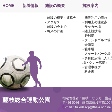
HOME
新着情報
施設の概要
施設案内
-
施設の概要・連絡先
-
施設利用の流れ
-
アクセス
-
利用上の注意点
-
施設の今まで
-
サッカー場
-
将来の計画
-
陸上競技場
-
野球場
-
グランドゴルフ場
-
会議室
-
駐車場
-
スケートパーク場
-
多目的広場（人工
場・クレー広場）
-
管理事務所
-
料金表
指定管理者：藤枝市サッカー協会
藤枝総合運動公園
〒426-0086 静岡県藤枝市原100番地
E-mail：
fujiedascp@theia.ocn.ne.