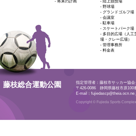
-
将来の計画
-
陸上競技場
-
野球場
-
グランドゴルフ場
-
会議室
-
駐車場
-
スケートパーク場
-
多目的広場（人工
場・クレー広場）
-
管理事務所
-
料金表
指定管理者：藤枝市サッカー協会
藤枝総合運動公園
〒426-0086 静岡県藤枝市原100番地
E-mail：
fujiedascp@theia.ocn.ne.
Copyright © Fujieda Sports Complex