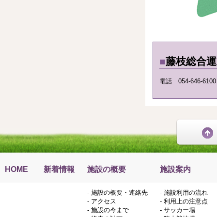
■
藤枝総合
電話 054-646-61
HOME
新着情報
施設の概要
施設案内
-
施設の概要・連絡先
-
施設利用の流れ
-
アクセス
-
利用上の注意点
-
施設の今まで
-
サッカー場