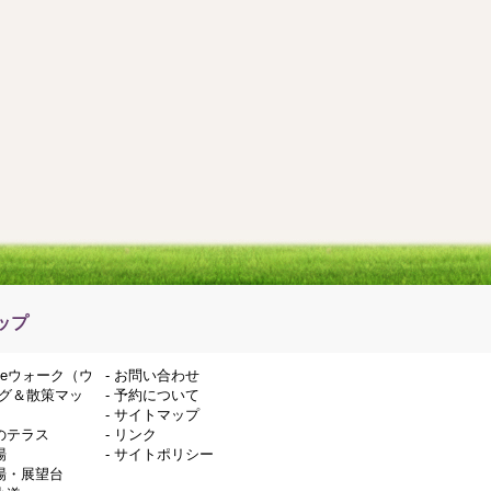
ップ
deウォーク（ウ
-
お問い合わせ
グ＆散策マッ
-
予約について
-
サイトマップ
のテラス
-
リンク
場
-
サイトポリシー
場・展望台