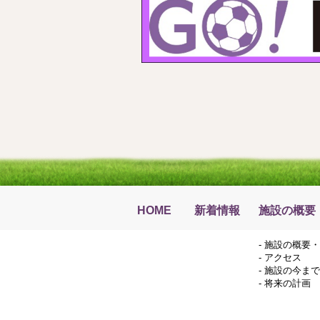
HOME
新着情報
施設の概要
-
施設の概要・
-
アクセス
-
施設の今まで
-
将来の計画