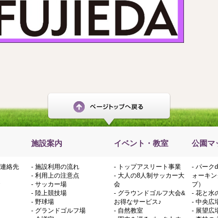
施設案内
イベント・教室
公園マ
連絡先
-
施設利用の流れ
-
トップアスリート事業
-
パーク
-
利用上の注意点
-
大人の8人制サッカー大
ォーキン
-
サッカー場
会
プ）
-
陸上競技場
-
グラウンドゴルフ大会&
-
花と水
-
野球場
お得なサービス♪
-
中央広
-
グランドゴルフ場
-
自然教室
-
展望広