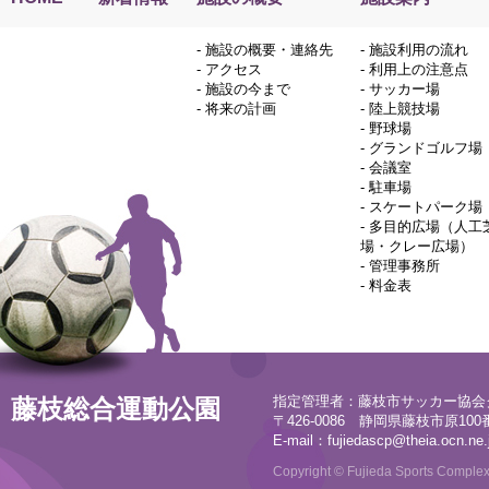
-
施設の概要・連絡先
-
施設利用の流れ
-
アクセス
-
利用上の注意点
-
施設の今まで
-
サッカー場
-
将来の計画
-
陸上競技場
-
野球場
-
グランドゴルフ場
-
会議室
-
駐車場
-
スケートパーク場
-
多目的広場（人工
場・クレー広場）
-
管理事務所
-
料金表
指定管理者：藤枝市サッカー協会
藤枝総合運動公園
〒426-0086 静岡県藤枝市原100番地
E-mail：
fujiedascp@theia.ocn.ne.
Copyright © Fujieda Sports Complex