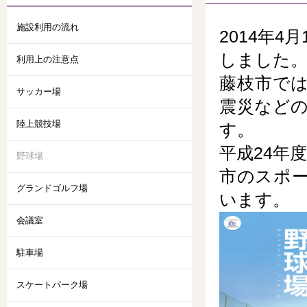
施設利用の流れ
2014年
しました
利用上の注意点
藤枝市で
サッカー場
震災など
陸上競技場
す。
平成24年
野球場
市のスポ
グランドゴルフ場
います。
会議室
駐車場
スケートパーク場