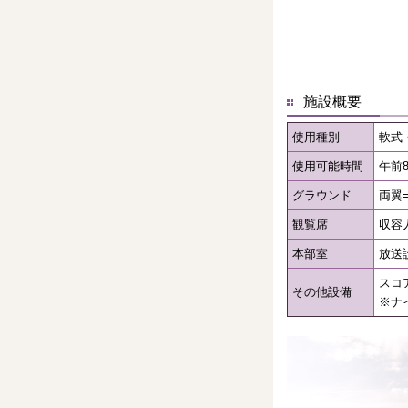
施設概要
使用種別
軟式
使用可能時間
午前
グラウンド
両翼=
観覧席
収容
本部室
放送
スコ
その他設備
※ナ