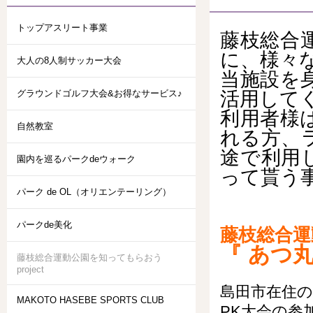
トップアスリート事業
藤枝総合
に、様々
大人の8人制サッカー大会
当施設を
グラウンドゴルフ大会&お得なサービス♪
活用して
利用者様
自然教室
れる方、
途で利用
園内を巡るパークdeウォーク
って貰う
パーク de OL（オリエンテーリング）
パークde美化
藤枝総合運
『 あつ丸
藤枝総合運動公園を知ってもらおう
project
島田市在住の
MAKOTO HASEBE SPORTS CLUB
PK大会の参