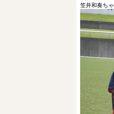
笠井和奏ち