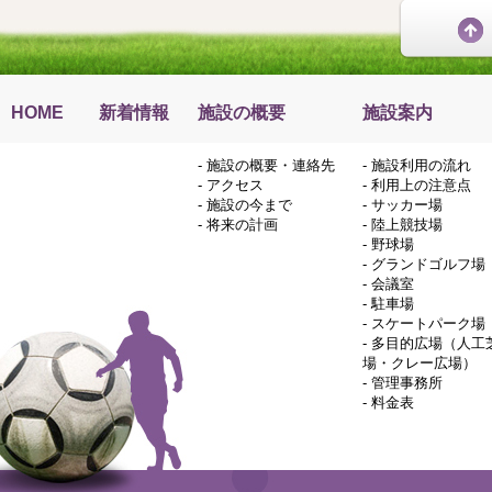
HOME
新着情報
施設の概要
施設案内
-
施設の概要・連絡先
-
施設利用の流れ
-
アクセス
-
利用上の注意点
-
施設の今まで
-
サッカー場
-
将来の計画
-
陸上競技場
-
野球場
-
グランドゴルフ場
-
会議室
-
駐車場
-
スケートパーク場
-
多目的広場（人工
場・クレー広場）
-
管理事務所
-
料金表