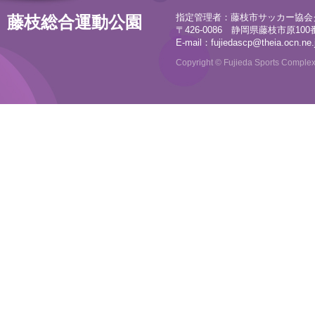
指定管理者：藤枝市サッカー協会
藤枝総合運動公園
〒426-0086 静岡県藤枝市原100番地
E-mail：
fujiedascp@theia.ocn.ne.
Copyright © Fujieda Sports Complex