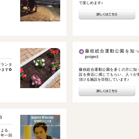
で楽しめます♪
藤枝総合運動公園を知
project
プランタ
います✿
藤枝総合運動公園を多くの方に知
設を身近に感じてもらい、人々が
頂ける施設を目指しています♪
B
による、
た年一回