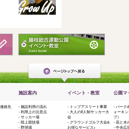
施設案内
イベント・教室
公園マ
連絡先
-
施設利用の流れ
-
トップアスリート事業
-
パーク
-
利用上の注意点
-
大人の8人制サッカー大
ォーキン
-
サッカー場
会
プ）
-
陸上競技場
-
グラウンドゴルフ大会&
-
花と水
-
野球場
お得なサービス♪
-
中央広