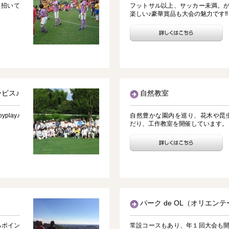
を招いて
フットサル以上、サッカー未満。が
楽しい♪豪華賞品も大会の魅力です‼
ビス♪
自然教室
lay♪
自然豊かな園内を巡り、花木や昆
だり、工作教室を開催しています。
パーク de OL（オリエン
ろポイン
常設コースもあり、年１回大会も開