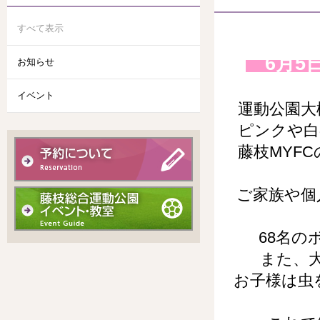
すべて表示
6月5
お知らせ
イベント
運動公園大
ピンクや白
藤枝MYF
ご家族や個
68名
また、
お子様は虫