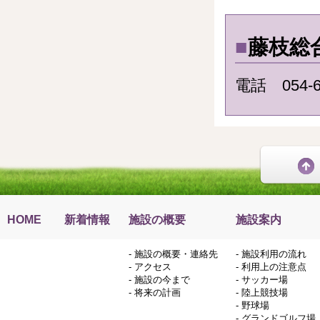
■
藤枝総
電話 054-6
HOME
新着情報
施設の概要
施設案内
-
施設の概要・連絡先
-
施設利用の流れ
-
アクセス
-
利用上の注意点
-
施設の今まで
-
サッカー場
-
将来の計画
-
陸上競技場
-
野球場
-
グランドゴルフ場