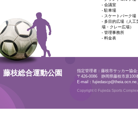
-
会議室
-
駐車場
-
スケートパーク場
-
多目的広場（人工
場・クレー広場）
-
管理事務所
-
料金表
指定管理者：藤枝市サッカー協会
藤枝総合運動公園
〒426-0086 静岡県藤枝市原100番地
E-mail：
fujiedascp@theia.ocn.ne.
Copyright © Fujieda Sports Complex