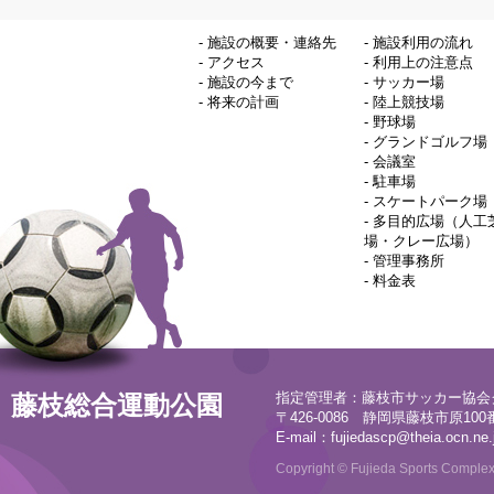
-
施設の概要・連絡先
-
施設利用の流れ
-
アクセス
-
利用上の注意点
-
施設の今まで
-
サッカー場
-
将来の計画
-
陸上競技場
-
野球場
-
グランドゴルフ場
-
会議室
-
駐車場
-
スケートパーク場
-
多目的広場（人工
場・クレー広場）
-
管理事務所
-
料金表
指定管理者：藤枝市サッカー協会
藤枝総合運動公園
〒426-0086 静岡県藤枝市原100番地
E-mail：
fujiedascp@theia.ocn.ne.
Copyright © Fujieda Sports Complex