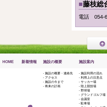
■
藤枝総
電話 054-6
HOME
新着情報
施設の概要
施設案内
-
施設の概要・連絡先
-
施設利用の流れ
-
アクセス
-
利用上の注意点
-
施設の今まで
-
サッカー場
-
将来の計画
-
陸上競技場
-
野球場
-
グランドゴルフ場
-
会議室
-
駐車場