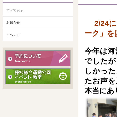
すべて表示
2/24
お知らせ
ーク」を
イベント
今年は河
でしたが
しかった
たお声を
本当にあ