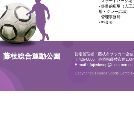
-
スケートパーク場
-
多目的広場（人工
場・クレー広場）
-
管理事務所
-
料金表
指定管理者：藤枝市サッカー協会
藤枝総合運動公園
〒426-0086 静岡県藤枝市原100番地
E-mail：
fujiedascp@theia.ocn.ne.
Copyright © Fujieda Sports Complex