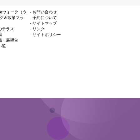
deウォーク（ウ
-
お問い合わせ
グ＆散策マッ
-
予約について
-
サイトマップ
のテラス
-
リンク
場
-
サイトポリシー
場・展望台
小道