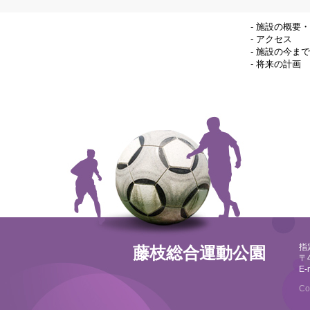
-
施設の概要・
-
アクセス
-
施設の今まで
-
将来の計画
指
藤枝総合運動公園
〒
E-
Co