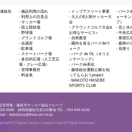
連絡先
-
施設利用の流れ
-
トップアスリート事業
-
パーク
-
利用上の注意点
-
大人の8人制サッカー大
ォーキン
-
サッカー場
会
プ）
-
陸上競技場
-
グラウンドゴルフ大会&
-
花と水
-
野球場
お得なサービス♪
-
中央広
-
グランドゴルフ場
-
自然教室
-
展望広
-
会議室
-
園内を巡るパークdeウ
-
森林の
-
駐車場
ォーク
-
花便り
-
スケートパーク場
-
パーク de OL（オリエ
-
多目的広場（人工芝広
ンテーリング）
場・クレー広場）
-
パークde美化
-
管理事務所
-
藤枝総合運動公園を知
-
料金表
ってもらおうproject
-
MAKOTO HASEBE
SPORTS CLUB
定管理者：藤枝市サッカー協会グループ
426-0086 静岡県藤枝市原100番地 TEL：054-646-6100
mail：
fujiedascp@theia.ocn.ne.jp
pyright © Fujieda Sports Complex Park All Rights Reserved.