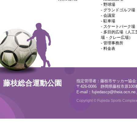
-
野球場
-
グランドゴルフ場
-
会議室
-
駐車場
-
スケートパーク場
-
多目的広場（人工
場・クレー広場）
-
管理事務所
-
料金表
指定管理者：藤枝市サッカー協会
藤枝総合運動公園
〒426-0086 静岡県藤枝市原100番地
E-mail：
fujiedascp@theia.ocn.ne.
Copyright © Fujieda Sports Complex