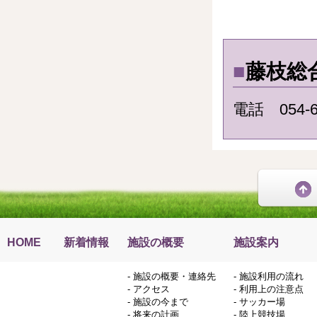
■
藤枝総
電話 054-6
HOME
新着情報
施設の概要
施設案内
-
施設の概要・連絡先
-
施設利用の流れ
-
アクセス
-
利用上の注意点
-
施設の今まで
-
サッカー場
-
将来の計画
-
陸上競技場