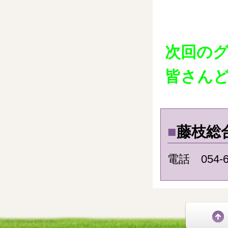
次回のグ
皆さん
■
藤枝総
電話 054-6