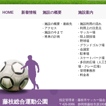
HOME
新着情報
施設の概要
施設案内
-
施設の概要・連絡先
-
施設利用の流れ
-
アクセス
-
利用上の注意点
-
施設の今まで
-
サッカー場
-
将来の計画
-
陸上競技場
-
野球場
-
グランドゴルフ場
-
会議室
-
駐車場
-
スケートパーク場
-
多目的広場（人工
場・クレー広場）
-
管理事務所
-
料金表
指定管理者：藤枝市サッカー協会
藤枝総合運動公園
〒426-0086 静岡県藤枝市原100番地