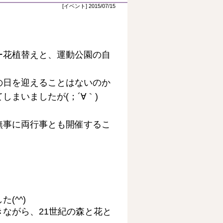
[イベント] 2015/07/15
ー花植替えと、運動公園の自
の日を迎えることはないのか
まいましたが(；´∀｀)
無事に両行事とも開催するこ
(^^)
ながら、21世紀の森と花と