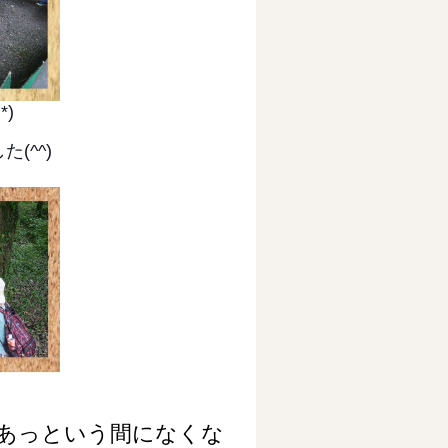
)
(^^)
あっという間になくな