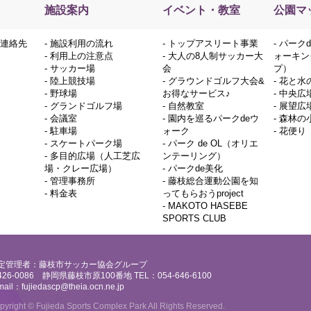
施設案内
イベント・教室
公園マ
連絡先
-
施設利用の流れ
-
トップアスリート事業
-
パーク
-
利用上の注意点
-
大人の8人制サッカー大
ォーキン
-
サッカー場
会
プ）
-
陸上競技場
-
グラウンドゴルフ大会&
-
花と水
-
野球場
お得なサービス♪
-
中央広
-
グランドゴルフ場
-
自然教室
-
展望広
-
会議室
-
園内を巡るパークdeウ
-
森林の
-
駐車場
ォーク
-
花便り
-
スケートパーク場
-
パーク de OL（オリエ
-
多目的広場（人工芝広
ンテーリング）
場・クレー広場）
-
パークde美化
-
管理事務所
-
藤枝総合運動公園を知
-
料金表
ってもらおうproject
-
MAKOTO HASEBE
SPORTS CLUB
定管理者：藤枝市サッカー協会グループ
426-0086 静岡県藤枝市原100番地 TEL：054-646-6100
mail：
fujiedascp@theia.ocn.ne.jp
pyright © Fujieda Sports Complex Park All Rights Reserved.