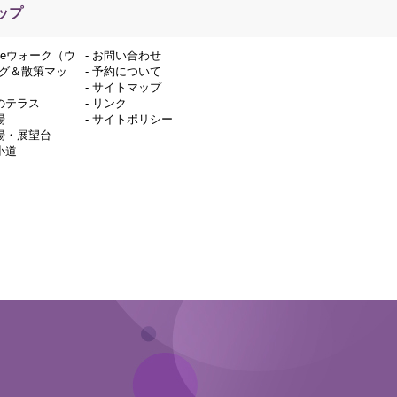
ップ
deウォーク（ウ
-
お問い合わせ
グ＆散策マッ
-
予約について
-
サイトマップ
のテラス
-
リンク
場
-
サイトポリシー
場・展望台
小道