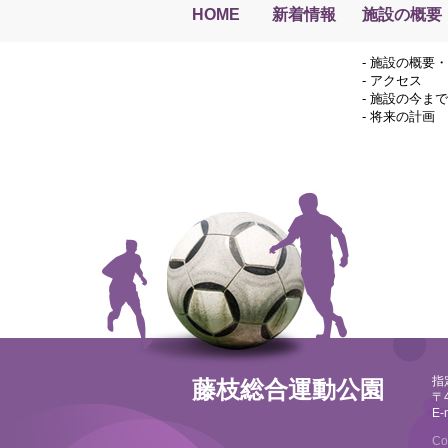
HOME
新着情報
施設の概要
-
施設の概要・
-
アクセス
-
施設の今まで
-
将来の計画
指
藤枝総合運動公園
〒
E-
Co