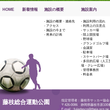
HOME
新着情報
施設の概要
施設案内
-
施設の概要・連絡先
-
施設利用の流れ
-
アクセス
-
利用上の注意点
-
施設の今まで
-
サッカー場
-
将来の計画
-
陸上競技場
-
野球場
-
グランドゴルフ場
-
会議室
-
駐車場
-
スケートパーク場
-
多目的広場（人工
場・クレー広場）
-
管理事務所
-
料金表
指定管理者：藤枝市サッカー協会
藤枝総合運動公園
〒426-0086 静岡県藤枝市原100番地
E-mail：
fujiedascp@theia.ocn.ne.