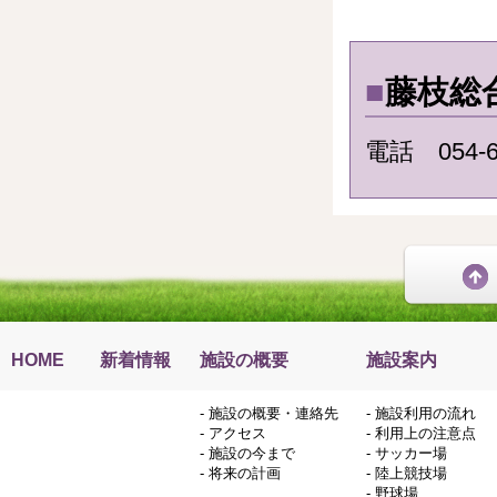
■
藤枝総
電話 054-6
HOME
新着情報
施設の概要
施設案内
-
施設の概要・連絡先
-
施設利用の流れ
-
アクセス
-
利用上の注意点
-
施設の今まで
-
サッカー場
-
将来の計画
-
陸上競技場
-
野球場