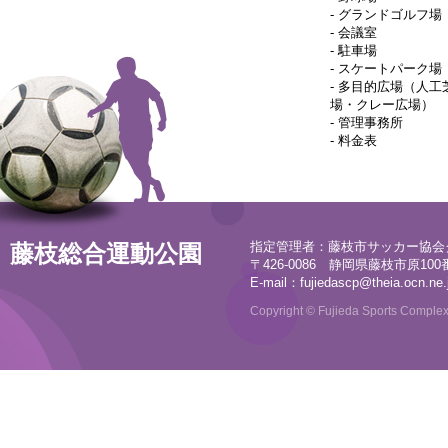
-
グランドゴルフ場
-
会議室
-
駐車場
-
スケートパーク場
-
多目的広場（人工
場・クレー広場）
-
管理事務所
-
料金表
指定管理者：藤枝市サッカー協会
藤枝総合運動公園
〒426-0086 静岡県藤枝市原100番地
E-mail：
fujiedascp@theia.ocn.ne.
Copyright © Fujieda Sports Complex