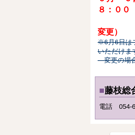
８：００
（プ
変更）
※6月6日
いただけま
変更の場合
■
藤枝総
電話 054-6