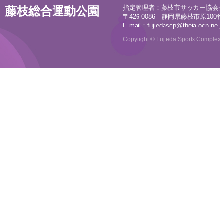
指定管理者：藤枝市サッカー協会
藤枝総合運動公園
〒426-0086 静岡県藤枝市原100番地
E-mail：
fujiedascp@theia.ocn.ne.
Copyright © Fujieda Sports Complex