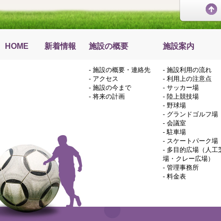
HOME
新着情報
施設の概要
施設案内
-
施設の概要・連絡先
-
施設利用の流れ
-
アクセス
-
利用上の注意点
-
施設の今まで
-
サッカー場
-
将来の計画
-
陸上競技場
-
野球場
-
グランドゴルフ場
-
会議室
-
駐車場
-
スケートパーク場
-
多目的広場（人工
場・クレー広場）
-
管理事務所
-
料金表