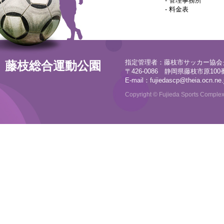
-
管理事務所
-
料金表
指定管理者：藤枝市サッカー協会
藤枝総合運動公園
〒426-0086 静岡県藤枝市原100番地
E-mail：
fujiedascp@theia.ocn.ne.
Copyright © Fujieda Sports Complex