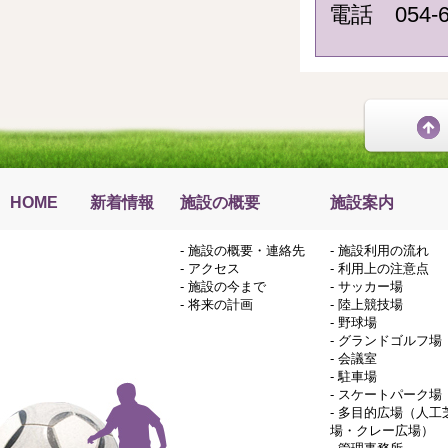
電話 054-6
HOME
新着情報
施設の概要
施設案内
-
施設の概要・連絡先
-
施設利用の流れ
-
アクセス
-
利用上の注意点
-
施設の今まで
-
サッカー場
-
将来の計画
-
陸上競技場
-
野球場
-
グランドゴルフ場
-
会議室
-
駐車場
-
スケートパーク場
-
多目的広場（人工
場・クレー広場）