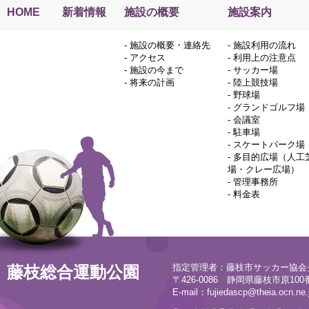
HOME
新着情報
施設の概要
施設案内
-
施設の概要・連絡先
-
施設利用の流れ
-
アクセス
-
利用上の注意点
-
施設の今まで
-
サッカー場
-
将来の計画
-
陸上競技場
-
野球場
-
グランドゴルフ場
-
会議室
-
駐車場
-
スケートパーク場
-
多目的広場（人工
場・クレー広場）
-
管理事務所
-
料金表
指定管理者：藤枝市サッカー協会
藤枝総合運動公園
〒426-0086 静岡県藤枝市原100番地
E-mail：
fujiedascp@theia.ocn.ne.