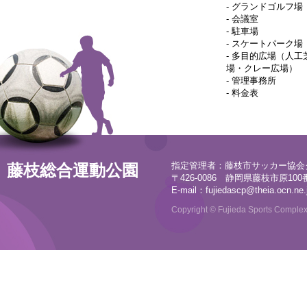
-
グランドゴルフ場
-
会議室
-
駐車場
-
スケートパーク場
-
多目的広場（人工
場・クレー広場）
-
管理事務所
-
料金表
指定管理者：藤枝市サッカー協会
藤枝総合運動公園
〒426-0086 静岡県藤枝市原100番地
E-mail：
fujiedascp@theia.ocn.ne.
Copyright © Fujieda Sports Complex