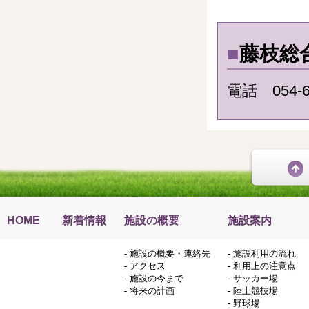
■
藤枝総
電話 054-6
HOME
新着情報
施設の概要
施設案内
-
施設の概要・連絡先
-
施設利用の流れ
-
アクセス
-
利用上の注意点
-
施設の今まで
-
サッカー場
-
将来の計画
-
陸上競技場
-
野球場