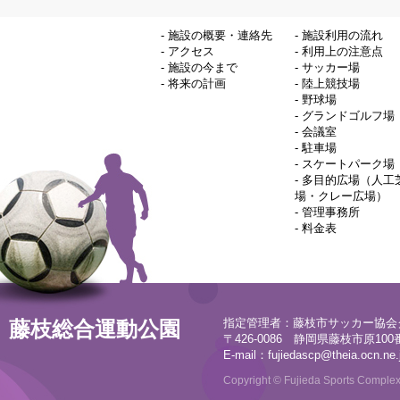
-
施設の概要・連絡先
-
施設利用の流れ
-
アクセス
-
利用上の注意点
-
施設の今まで
-
サッカー場
-
将来の計画
-
陸上競技場
-
野球場
-
グランドゴルフ場
-
会議室
-
駐車場
-
スケートパーク場
-
多目的広場（人工
場・クレー広場）
-
管理事務所
-
料金表
指定管理者：藤枝市サッカー協会
藤枝総合運動公園
〒426-0086 静岡県藤枝市原100番地
E-mail：
fujiedascp@theia.ocn.ne.
Copyright © Fujieda Sports Complex